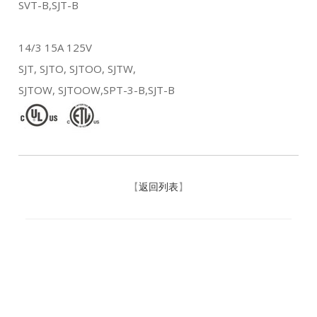
SVT-B,SJT-B
14/3 15A 125V
SJT, SJTO, SJTOO, SJTW,
SJTOW, SJTOOW,SPT-3-B,SJT-B
【
返回列表
】