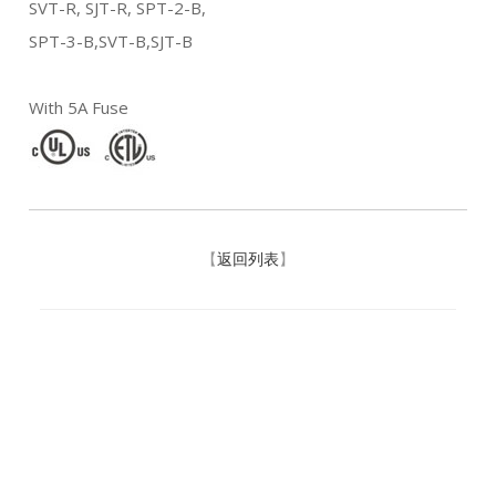
SVT-R, SJT-R, SPT-2-B,
SPT-3-B,SVT-B,SJT-B
With 5A Fuse
【
返回列表
】